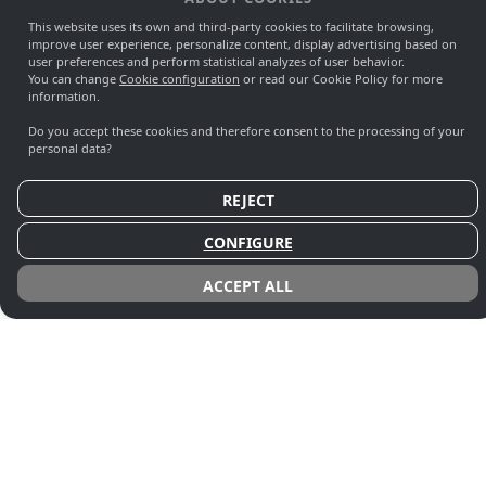
This website uses its own and third-party cookies to facilitate browsing,
improve user experience, personalize content, display advertising based on
user preferences and perform statistical analyzes of user behavior.
You can change
Cookie configuration
or read our Cookie Policy for more
information.
Do you accept these cookies and therefore consent to the processing of your
personal data?
A
A
REJECT
CONFIGURE
ACCEPT ALL