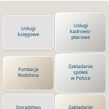
Usługi
Usługi
kadrowo-
księgowe
płacowe
Zakładanie
Fundacja
spółek
Rodzinna
w Polsce
Doradztwo
Zakładanie