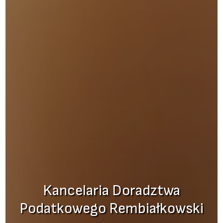
Kancelaria Doradztwa
Kancelaria Doradztwa
Podatkowego Rembiałkowski
Podatkowego Rembiałkowski