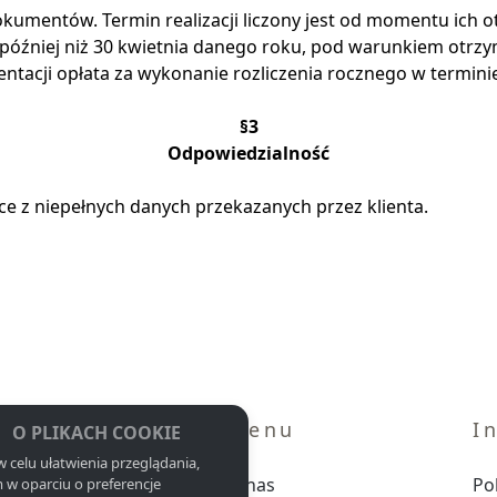
kumentów. Termin realizacji liczony jest od momentu ich ot
ie później niż 30 kwietnia danego roku, pod warunkiem otr
tacji opłata za wykonanie rozliczenia rocznego w termini
§3
Odpowiedzialność
e z niepełnych danych przekazanych przez klienta.
Menu
I
O PLIKACH COOKIE
w celu ułatwienia przeglądania,
O nas
Po
 w oparciu o preferencje
3, +48 600