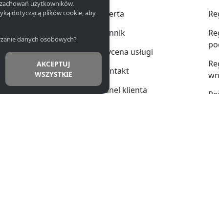
h zachowań użytkowników.
90 327 393,
tyką dotyczącą plików cookie, aby
Oferta
Re
64, +48 784
Cennik
Re
warzanie danych osobowych?
po
Wycena usługi
Re
AKCEPTUJ
zy.net,
Kontakt
WSZYSTKIE
wn
tnerzy.net,
Panel klienta
Re
tnerzy.net
Re
ia: pn-pt 8.00-16.00
Re
Re
Kl
embiałkowski Sp. z o.o..