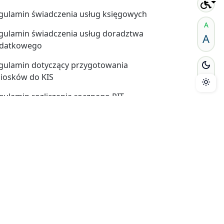
gulamin świadczenia usług księgowych
A
gulamin świadczenia usług doradztwa
A
datkowego
gulamin dotyczący przygotowania
iosków do KIS
gulamin rozliczenia rocznego PIT
gulamin sprzedaży usług online
gulamin odstąpienia od umowy
gulamin reklamacji
auzula RODO
Powered by:
sysonline.pl