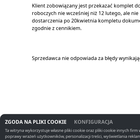
Klient zobowiązany jest przekazać komplet do
roboczych nie wcześniej niż 12 lutego, ale n
dostarczenia po 20kwietnia kompletu dokumen
zgodnie z cennikiem.
Sprzedawca nie odpowiada za błędy wynikając
Kontakt
ZGODA NA PLIKI COOKIE
KONFIGURACJA
Ta witryna wykorzystuje własne pliki cookie oraz pliki cookie innych firm 
poprawy wrażeń użytkowników, personalizacji treści, wyświetlania reklam
+48 519 420 79