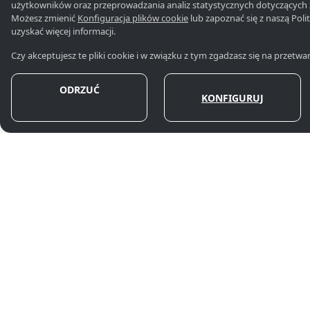
użytkowników oraz przeprowadzania analiz statystycznych dotyczącyc
074 064, +48 6
Możesz zmienić
Konfiguracja plików cookie
lub zapoznać się z naszą Poli
uzyskać więcej informacji.
+48 58 600 84 
Czy akceptujesz te pliki cookie i w związku z tym zgadzasz się na przet
550 022
UL. 3 MAJA 33
,
81-743
SOPOT
ODRZUĆ
biuro@partner
KONFIGURUJ
kancelaria@par
ZOBACZ NA MAPIE
partnerzy@par
Godziny otwarc
©
2026 Kancelaria Doradztwa Podatkowego R
All rights reserved.