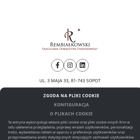
UL. 3 MAJA 33
,
81-743
SOPOT
ZOBACZ NA MAPIE
ZGODA NA PLIKI COOKIE
KONFIGURACJA
Kontakt
O PLIKACH COOKIE
Ta witryna wykorzystuje własne pliki cookie oraz pliki cookie innych firm w
+48 519 420 793, +48 600 074 064, +48 690 327 393, +48
celu ułatwienia przeglądania, poprawy wrażeń użytkowników, personalizacji
treści, wyświetlania reklam w oparciu o preferencje użytkowników oraz
58 600 84 64, +48 784 550 022
przeprowadzania analiz statystycznych dotyczących zachowań użytkowników.