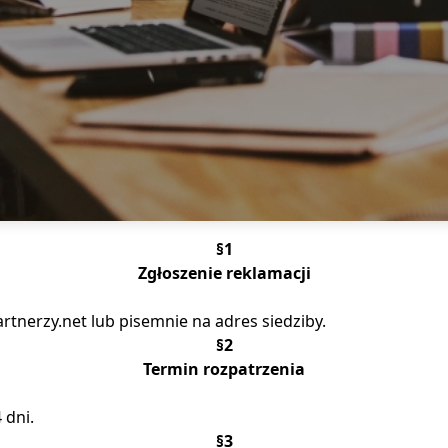
§1
Zgłoszenie reklamacji
nerzy.net lub pisemnie na adres siedziby.
§2
Termin rozpatrzenia
 dni.
§3