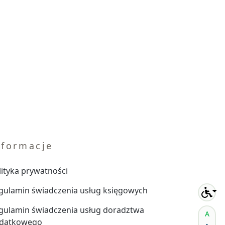
nformacje
lityka prywatności
gulamin świadczenia usług księgowych
gulamin świadczenia usług doradztwa
A
datkowego