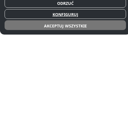
A
ODRZUĆ
biuro@partnerzy.net, kancelaria@partnerzy.net,
KONFIGURUJ
partnerzy@partnerzy.net
AKCEPTUJ WSZYSTKIE
Godziny otwarcia: pn-pt 8.00-16.00
Menu
O nas
Oferta
Cennik
Wycena usługi
Kontakt
Panel klienta
Informacje