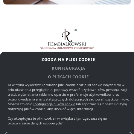
ZGODA NA PLIKI COOKIE
KONFIGURACJA
O PLIKACH COOKIE
UL. 3 MAJA 33
,
81-743
SOPOT
Ta witryna wykorzystuje własne pliki cookie oraz pliki cookie innych firm w
celu ułatwienia przeglądania, poprawy wrażeń użytkowników, personalizacji
ZOBACZ NA MAPIE
treści, wyświetlania reklam w oparciu o preferencje użytkowników oraz
przeprowadzania analiz statystycznych dotyczących zachowań użytkowników.
Możesz zmienić
Konfiguracja plików cookie
lub zapoznać się z naszą Polityką
Kontakt
dotyczącą plików cookie, aby uzyskać więcej informacji.
Czy akceptujesz te pliki cookie i w związku z tym zgadzasz się na
+48 519 420 793, +48 600 074 064, +48 690 327 393, +48
przetwarzanie danych osobowych?
A
58 600 84 64, +48 784 550 022